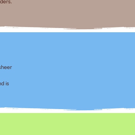
ders.
sheer
d is