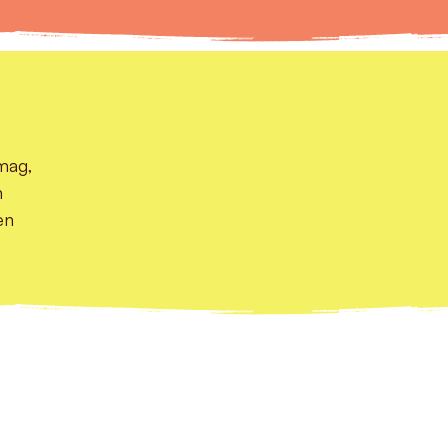
 mag,
n
en