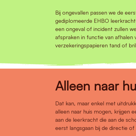
Bij ongevallen passen we de eers
gediplomeerde EHBO leerkrachten
een ongeval of incident zullen 
afspraken in functie van afhalen
verzekeringspapieren tand of br
Alleen naar hu
Dat kan, maar enkel met uitdruk
alleen naar huis mogen, krijgen 
aan de leerkracht die aan de scho
eerst langsgaan bij de directie 