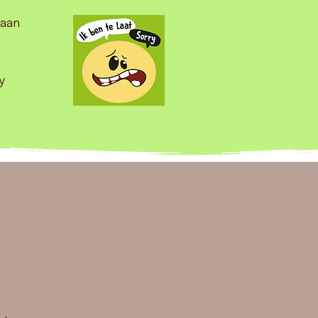
 aan
y