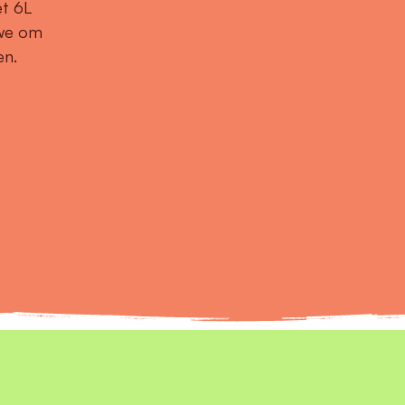
et 6L
 we om
en.