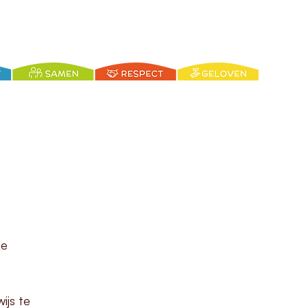
de
ijs te