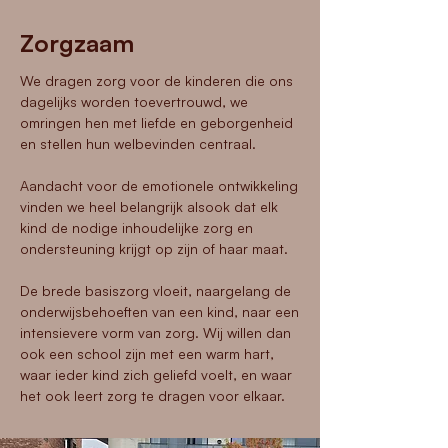
Zorgzaam
We dragen zorg voor de kinderen die ons
dagelijks worden toevertrouwd, we
omringen hen met liefde en geborgenheid
en stellen hun welbevinden centraal.
Aandacht voor de emotionele ontwikkeling
vinden we heel belangrijk alsook dat elk
kind de nodige inhoudelijke zorg en
ondersteuning krijgt op zijn of haar maat.
De brede basiszorg vloeit, naargelang de
onderwijsbehoeften van een kind, naar een
intensievere vorm van zorg. Wij willen dan
ook een school zijn met een warm hart,
waar ieder kind zich geliefd voelt, en waar
het ook leert zorg te dragen voor elkaar.